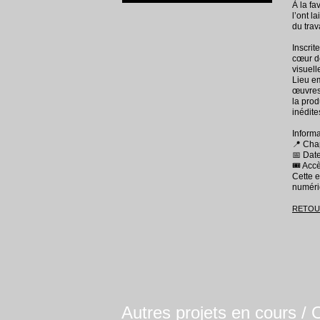
À la fa
l’ont l
du trav
WOTÈ LALINN LA
Inscrit
cœur de
visuell
ÉVÈNEMENT autour d'Alin Légarès
Lieu e
œuvres 
Projection du film WOTÈ LALINN LA – Martinique
la prod
Le 5 juin 2026
inédite
Informa
📍 Chap
📅 Date
🎟️ Acc
Cette e
numériq
RETOUR
Autres projets en cours / 