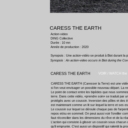
CARESS THE EARTH
Action-video
DING Collective
Durée : 10 mn
Année de production : 2020
Synopsis : Une action-vidéo se produit à Biot durant la p
Synopsis : An action-video occurs in Biot during the Covi
CARESS THE EARTH
VOIR / WATCH the
CARESS THE EARTH (Caresser la Terre) est une vidéo-acti
si l'on veut envisager un possible nouveau départ. La re
Le point de contact entre les bipèdes que nous sommes et
terre. Dans cette vidéo, «prendre soin» se traduit par 
protégés avec un coussin. Inversion des pôles et des éche
est maintenant comme un lit sur lequel la terre et ses e
Le coussin sur lequel se déroule chaque pas de l'arpenteu
repos et/ou en sommeil. On peut aussi voir l'oreiller co
faut réconcilier dans les dimensions du rêve et de la réal
L'action qui consiste à glisser un coussin sous chacun 
qu'il emprunte. C'est aussi un dispositif qui ralentit la