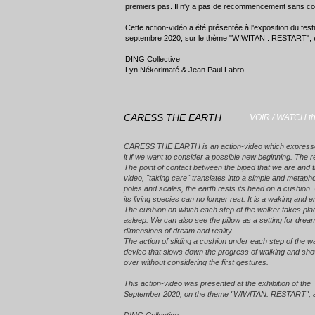
premiers pas. Il n'y a pas de recommencement sans con
Cette action-vidéo a été présentée à l'exposition du fes
septembre 2020, sur le thème "WIWITAN : RESTART", et s
DING Collective
Lyn Nékorimaté & Jean Paul Labro
CARESS THE EARTH
VOIR / WATCH t
CARESS THE EARTH is an action-video which expresses th
it if we want to consider a possible new beginning. The r
The point of contact between the biped that we are and the
video, "taking care" translates into a simple and metapho
poles and scales, the earth rests its head on a cushion.
its living species can no longer rest. It is a waking and 
The cushion on which each step of the walker takes place 
asleep. We can also see the pillow as a setting for dream
dimensions of dream and reality.
The action of sliding a cushion under each step of the wa
device that slows down the progress of walking and shows
over without considering the first gestures.
This action-video was presented at the exhibition of the
September 2020, on the theme "WIWITAN: RESTART", and a