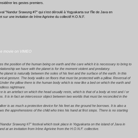
sidérer les gestes premiers.
tival "Nandur Srawung #7" qui s'est déroulé à Yogyakarta sur l'île de Java en
ur une invitation de Irène Agrivine du collectif H.O.N.F.
he movie on VIMEO
e position of the human being on earth and the care which it is necessary to bring to
elationship we have with the planet is for the moment violent and predatory.
 planet is naturally between the soles of his feet and the surface of the earth. In this
rical gesture. The body walks on floors that must be protected with a pillow. Reversal of
 Under the pillow there is the human body which is now like a bed on which the earth and
endless nightmare.
is an artefact on which the head usually rests, which is that of a body at rest and / or
s. It is in fact an intercessor object between two worlds that must be reconciled in the
lker is as much a protective device for his feet as the ground he borrows. It is also a
 the apprehensions of the child who tries his hand at first steps. There is no starting
 "Nandur Srawung #7" festival which took place in Yogyakarta on the island of Java in
t an invitation from Irène Agrivine from the H.O.N.F. collective.