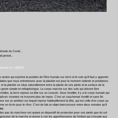
ériode du Covid...
d period...
 movie on VIMEO
on qui exprime la position de l'être humain sur terre et le soin qu'il faut y apporter
lation que nous entretenons avec la planète est pour le moment violente et prédatrice.
 la planète se situe naturellement entre la plante de ses pieds et la surface de la
un geste simple et métaphorique. Le corps marche sur des sols qui doivent être
lles, la terre repose sa tête sur un coussin. Sous l'oreiller, il y a le corps humain qui
spèces vivantes ne trouvent plus de repos. C'est un cauchemar éveillé et sans fin.
r est un artefact sur lequel repose habituellement la tête, qui est celle d'un corps au
mme un écrin pour le rêve. C'est de fait un objet intercesseur entre deux mondes qu'il
ité.
des pas du marcheur est autant un dispositif de protection pour ses pieds que du sol
 progression de la marche et donne à voir les appréhensions de l'enfant qui s'essaie aux