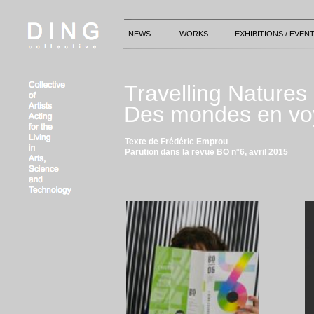
NEWS
WORKS
EXHIBITIONS / EVEN
Travelling Natures
Des mondes en v
Texte de Frédéric Emprou
Parution dans la revue BO n°6, avril 2015